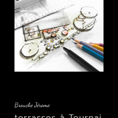
Broucke Jérome
terrasses à Tournai