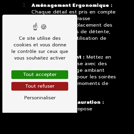
Aménagement Ergonomique :
Chaque détail est pris en compte
pour créer une terrasse
ergonomique, du placement des
meubles aux zones de détente,
pour maximiser l'utilisation de
Ce site utilise des
l'espace.
cookies et vous donne
le contrôle sur ceux que
Éclairage Ambiant :
Mettez en
vous souhaitez activer
valeur votre terrasse avec des
solutions d'éclairage ambiant
Tout accepter
créatives, idéales pour les soirées
en plein air et les moments de
Tout refuser
détente.
Personnaliser
Entretien et Restauration :
Broucke Jérome propose
également des services
d'entretien et de restauration
pour assurer la longévité et la