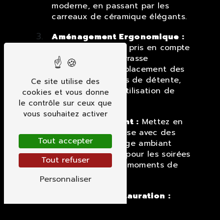
moderne, en passant par les
carreaux de céramique élégants.
Aménagement Ergonomique :
Chaque détail est pris en compte
pour créer une terrasse
ergonomique, du placement des
meubles aux zones de détente,
Ce site utilise des
pour maximiser l'utilisation de
cookies et vous donne
l'espace.
le contrôle sur ceux que
vous souhaitez activer
Éclairage Ambiant :
Mettez en
valeur votre terrasse avec des
Tout accepter
solutions d'éclairage ambiant
créatives, idéales pour les soirées
Tout refuser
en plein air et les moments de
détente.
Personnaliser
Entretien et Restauration :
Broucke Jérome propose
également des services