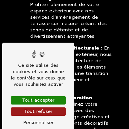
Profitez pleinement de votre
espace extérieur avec nos
services d'aménagement de
terrasse sur mesure, créant des
zones de détente et de
divertissement attrayantes.
Intégration Architecturale :
En
tant qu'architecte extérieur, nous
harmonisons l'architecture de
Ce site utilise des
votre maison avec les éléments
cookies et vous donne
extérieurs, créant une transition
le contrôle sur ceux que
fluide entre l'intérieur et
vous souhaitez activer
l'extérieur.
Éclairage et Décoration
Tout accepter
Extérieure :
Illuminez votre
espace extérieur avec des
Tout refuser
solutions d'éclairage créatives et
Personnaliser
ajoutez des éléments décoratifs