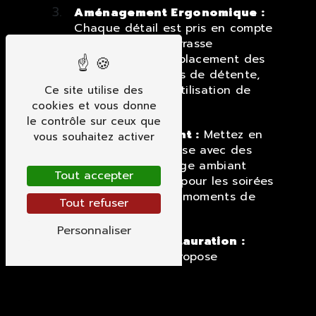
Aménagement Ergonomique :
Chaque détail est pris en compte
pour créer une terrasse
ergonomique, du placement des
meubles aux zones de détente,
pour maximiser l'utilisation de
Ce site utilise des
l'espace.
cookies et vous donne
le contrôle sur ceux que
Éclairage Ambiant :
Mettez en
vous souhaitez activer
valeur votre terrasse avec des
solutions d'éclairage ambiant
Tout accepter
créatives, idéales pour les soirées
en plein air et les moments de
Tout refuser
détente.
Personnaliser
Entretien et Restauration :
Broucke Jérome propose
également des services
d'entretien et de restauration
pour assurer la longévité et la