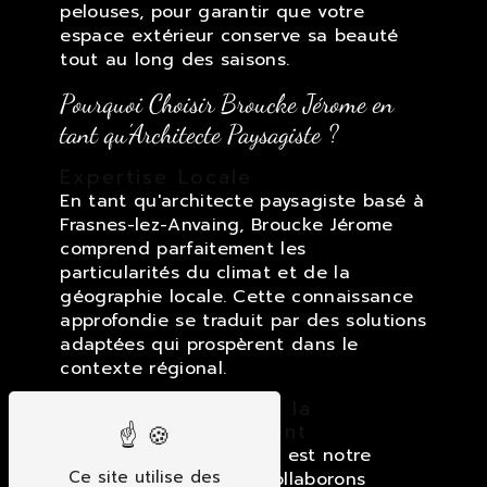
pelouses, pour garantir que votre
espace extérieur conserve sa beauté
tout au long des saisons.
Pourquoi Choisir Broucke Jérome en
tant qu'Architecte Paysagiste ?
Expertise Locale
En tant qu'architecte paysagiste basé à
Frasnes-lez-Anvaing, Broucke Jérome
comprend parfaitement les
particularités du climat et de la
géographie locale. Cette connaissance
approfondie se traduit par des solutions
adaptées qui prospèrent dans le
contexte régional.
Engagement envers la
Satisfaction du Client
La satisfaction du client est notre
Ce site utilise des
priorité absolue. Nous collaborons