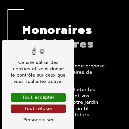
Honoraires
forfaitaires
Deuxième méthode
Ce site utilise des
Notre deuxième méthode propose
cookies et vous donne
de calculer les honoraires de
le contrôle sur ceux que
façon forfaitaire.
vous souhaitez activer
Elle vous permet d’acheter les
différents plans suivant vos
Tout accepter
besoins, de réaliser votre jardin
vous-même ou d’avoir un fil
Tout refuser
conducteur dans vos futurs
Personnaliser
aménagements.