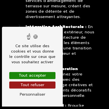
services d'aménagement de
terrasse sur mesure, créant des
zones de détente et de
divertissement attrayantes.
Intégration Architecturale :
En
tant qu'architecte extérieur, nous
harmonisons l'architecture de
votre maison avec les éléments
Ce site utilise des
extérieurs, créant une transition
cookies et vous donne
fluide entre l'intérieur et
le contrôle sur ceux que
l'extérieur.
vous souhaitez activer
Éclairage et Décoration
Extérieure :
Illuminez votre
Tout accepter
espace extérieur avec des
solutions d'éclairage créatives et
Tout refuser
ajoutez des éléments décoratifs
Personnaliser
pour une touche personnelle.
Entretien et Suivi :
Broucke