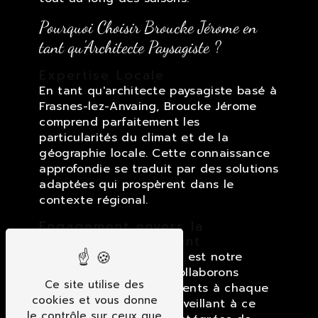
Pourquoi Choisir Broucke Jérome en
tant qu'Architecte Paysagiste ?
Expertise Locale
En tant qu'architecte paysagiste basé à
Frasnes-lez-Anvaing, Broucke Jérome
comprend parfaitement les
particularités du climat et de la
géographie locale. Cette connaissance
approfondie se traduit par des solutions
adaptées qui prospèrent dans le
contexte régional.
Engagement envers la
Satisfaction du Client
La satisfaction du client est notre
priorité absolue. Nous collaborons
Ce site utilise des
étroitement avec nos clients à chaque
cookies et vous donne
étape du processus, en veillant à ce
le contrôle sur ceux que