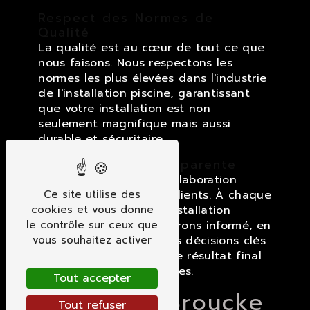
Respect des Normes de
Qualité
La qualité est au cœur de tout ce que
nous faisons. Nous respectons les
normes les plus élevées dans l'industrie
de l'installation piscine, garantissant
que votre installation est non
seulement magnifique mais aussi
durable et sécuritaire.
Collaboration Transparente
Nous croyons en une collaboration
transparente avec nos clients. À chaque
Ce site utilise des
étape du processus d'installation
cookies et vous donne
piscine, nous vous tiendrons informé, en
le contrôle sur ceux que
vous impliquant dans les décisions clés
vous souhaitez activer
pour nous assurer que le résultat final
correspond à vos attentes.
Tout accepter
Contactez Broucke
Tout refuser